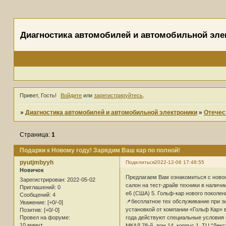
Диагностика автомобилей и автомобильной эле
Привет, Гость!
Войдите
или
зарегистрируйтесь
.
»
Диагностика автомобилей и автомобильной электроники
»
Отечес
Страница:
1
Подарки к Новому году! Зарядим Ваш кар по полной!
pyutjmbyyh
Поделиться
2022-12-06 17:48:55
Новичок
Предлагаем Вам ознакомиться с новос
Зарегистрирован
: 2022-05-02
салон на тест-драйв техники в налич
Приглашений:
0
e6 (США) 5. Гольф-кар нового поколен
Сообщений:
4
📌бесплатное тех обслуживание при з
Уважение:
[+0/-0]
установкой от компании «Гольф Кар» в
Позитив:
[+0/-0]
года действуют специальные условия 
Провел на форуме:
10 минут
МКАД 78-й, дом 14, корпус 1, ТЦ "Декс