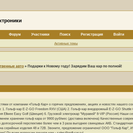
ктроники
Форум
Участники
Поиск
Регистрация
Войти
Активные темы
твенные авто
»
Подарки к Новому году! Зарядим Ваш кар по полной!
тями от компании «Гольф Кар» о горячих предложениях, акциях и новостях нашего с
ии: 1. Гольф-кар E-Z-GO Freedom RXV (США) 2. Гольф-кар внедорожный E-Z-GO Shuttl
ия Ellwee Easy Golf (Швеция) 6. Грузовой электрокар "Муравей" 8-VIP (Россия) Наши
имнем хранении гольф кара от 9900 руб/мес (доставка включена) Качественные совр
 долгосрочной перспективе более чем в 3 раза выгоднее свинцовых АКБ. Стандартная 
на серийные изделия 48 и 72В. Звоните, предложение ограничено! ООО "Гольф Кар", И
тер" По всем вопросам пишите нам - sales@golf-car.ru!