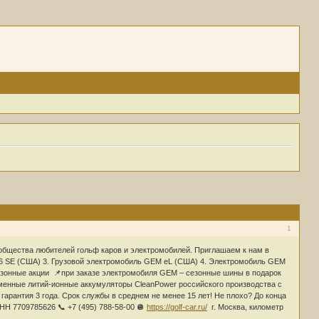
1
ообщества любителей гольф каров и электромобилей. Приглашаем к нам в
e 6 SE (США) 3. Грузовой электромобиль GEM eL (США) 4. Электромобиль GEM
 сезонные акции 📌при заказе электромобиля GEM – сезонные шины в подарок
еменные литий-ионные аккумуляторы CleanPower российского производства c
гарантия 3 года. Срок службы в среднем не менее 15 лет! Не плохо? До конца
НН 7709785626 📞 +7 (495) 788-58-00 🪩
https://golf-car.ru/
г. Москва, километр