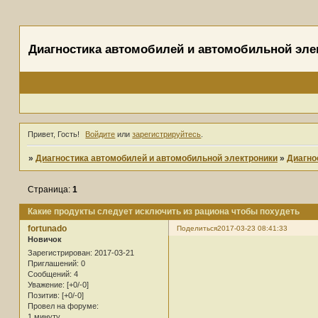
Диагностика автомобилей и автомобильной эле
Привет, Гость!
Войдите
или
зарегистрируйтесь
.
»
Диагностика автомобилей и автомобильной электроники
»
Диагно
Страница:
1
Какие продукты следует исключить из рациона чтобы похудеть
fortunado
Поделиться
2017-03-23 08:41:33
Новичок
Зарегистрирован
: 2017-03-21
Приглашений:
0
Сообщений:
4
Уважение:
[+0/-0]
Позитив:
[+0/-0]
Провел на форуме:
1 минуту