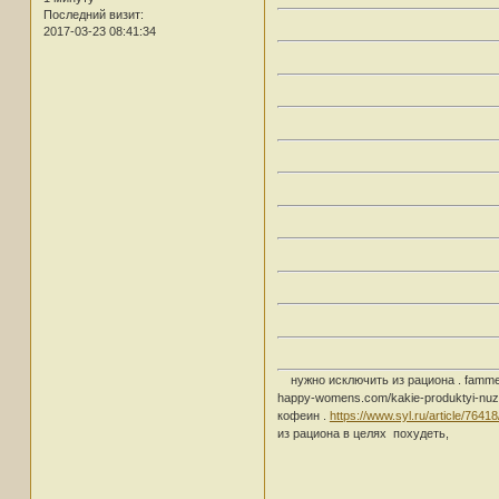
Последний визит:
2017-03-23 08:41:34
нужно исключить из рациона . fammeo.r
happy-womens.com/kakie-produktyi-nuz
кофеин .
https://www.syl.ru/article/76418
из рациона в целях похудеть,